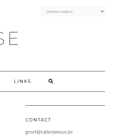
BLOGS
BLOGS
VOLGENS
VOLGENS
CATEGORIE
CATEGORIE
SE
LINKS
CONTACT
greet@tabledamuse.be