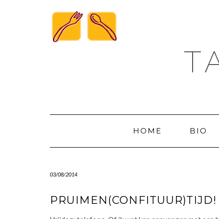
Skip
to
content
T
HOME
BIO
03/08/2014
PRUIMEN(CONFITUUR)TIJD!