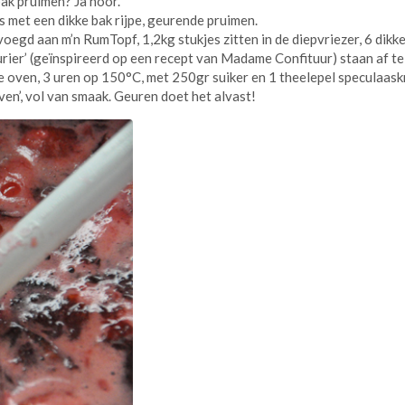
ak pruimen? Ja hoor.
s met een dikke bak rijpe, geurende pruimen.
egd aan m’n RumTopf, 1,2kg stukjes zitten in de diepvriezer, 6 dikk
urier’ (geïnspireerd op een recept van Madame Confituur) staan af te
e oven, 3 uren op 150°C, met 250gr suiker en 1 theelepel speculaask
en’, vol van smaak. Geuren doet het alvast!