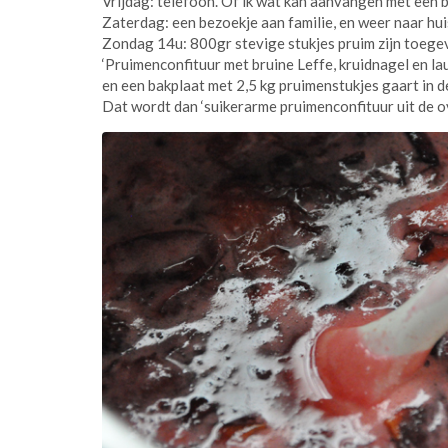
Vrijdag: telefoon. Of ik wat kan aanvangen met een b
Zaterdag: een bezoekje aan familie, en weer naar hui
Zondag 14u: 800gr stevige stukjes pruim zijn toegevo
‘Pruimenconfituur met bruine Leffe, kruidnagel en la
en een bakplaat met 2,5 kg pruimenstukjes gaart in d
Dat wordt dan ‘suikerarme pruimenconfituur uit de ov