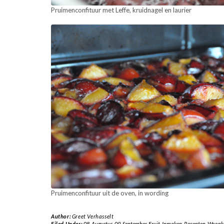
Pruimenconfituur met Leffe, kruidnagel en laurier
Pruimenconfituur uit de oven, in wording
Author:
Greet Verhasselt
Filed Under:
08-Augustus
,
09-September
,
Fruit
,
Inmaken
,
Recepten
,
Woonka