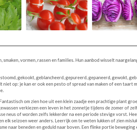
ren, smaken, vormen, rassen en families. Hun aanbod wisselt naargelan
estoomd, gekookt, geblancheerd, gepureerd, gepaneerd, gewokt, geb
udt niet op: je kan er ook een pesto of spread van maken of een taart 
e.
. Fantastisch om zien hoe uit een klein zaadje een prachtige plant gro
wassen verkiezen een leven in het zonnetje tijdens de zomer of zelf
se neus of worden zelfs lekkerder na een periode stevige vorst. Hee
 en elk seizoen weer anders. Leerrijk om te weten lukken of zien mislu
isme naar beneden en geduld naar boven. Een flinke portie beweging 