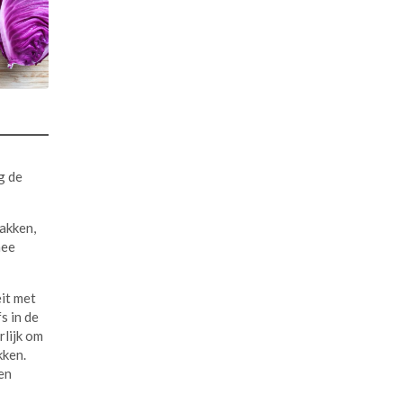
g de
akken,
mee
eit met
s in de
rlijk om
kken.
en